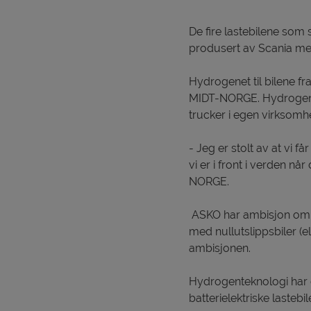
De fire lastebilene som 
produsert av Scania med
Hydrogenet til bilene fr
MIDT-NORGE. Hydrogen s
trucker i egen virksomhe
- Jeg er stolt av at vi få
vi er i front i verden nå
NORGE.
ASKO har ambisjon om å 
med nullutslippsbiler (e
ambisjonen.
Hydrogenteknologi har et
batterielektriske lasteb