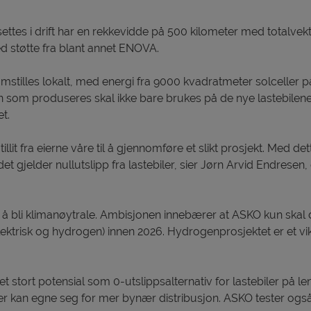
settes i drift har en rekkevidde på 500 kilometer med totalvekt
 støtte fra blant annet ENOVA.
amstilles lokalt, med energi fra 9000 kvadratmeter solceller p
om produseres skal ikke bare brukes på de nye lastebilene
t.
r tillit fra eierne våre til å gjennomføre et slikt prosjekt. Med det
r det gjelder nullutslipp fra lastebiler, sier Jørn Arvid Endresen
bli klimanøytrale. Ambisjonen innebærer at ASKO kun skal d
lektrisk og hydrogen) innen 2026. Hydrogenprosjektet er et vikt
 stort potensial som 0-utslippsalternativ for lastebiler på l
iler kan egne seg for mer bynær distribusjon. ASKO tester ogs