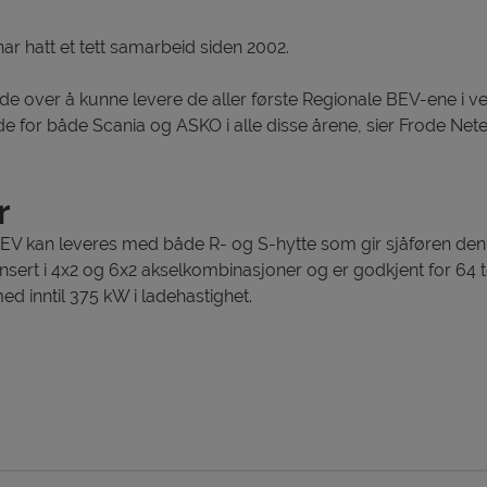
r hatt et tett samarbeid siden 2002.
ade over å kunne levere de aller første Regionale BEV-ene i ve
e for både Scania og ASKO i alle disse årene, sier Frode Nete
r
EV kan leveres med både R- og S-hytte som gir sjåføren den
nsert i 4x2 og 6x2 akselkombinasjoner og er godkjent for 64 t
d inntil 375 kW i ladehastighet.