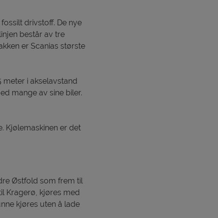
ossilt drivstoff. De nye
injen består av tre
kken er Scanias største
 meter i akselavstand
ed mange av sine biler.
e. Kjølemaskinen er det
dre Østfold som frem til
til Kragerø, kjøres med
unne kjøres uten å lade