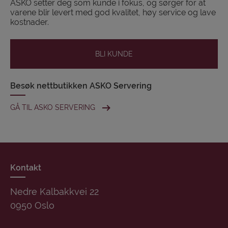
ASKO setter deg som kunde i fokus, og sørger for at
varene blir levert med god kvalitet, høy service og lave
kostnader.
BLI KUNDE
Besøk nettbutikken ASKO Servering
GÅ TIL ASKO SERVERING
Kontakt
Nedre Kalbakkvei 22
0950 Oslo