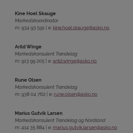
Kine Hoel Skauge
Markedskoordinator
m: 934 93 591
|
e:
kine.hoel.skauge@asko.no
Arild Winge
Markedskonsulent Trøndelag
m: 913 99 205
|
e:
arild.winge@asko.no
Rune Olsen
Markedskonsulent Trøndelag
m: 938 04 762
|
e:
rune.olsen@asko.no
Marius Gutvik Larsen
Markedskonsulent Trøndelag og Nordland
m: 414 35 884
|
e:
marius.gutvik.larsen@asko.no